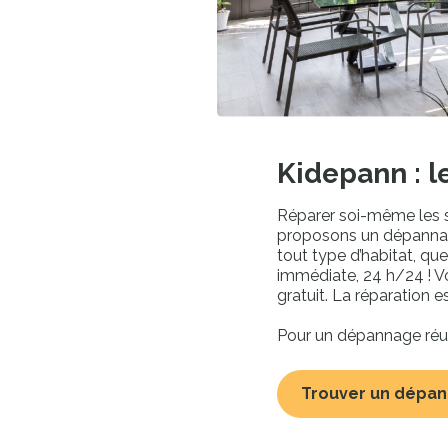
Kidepann : l
Réparer soi-même les s
proposons un dépannage 
tout type d’habitat, qu
Sai
immédiate, 24 h/24 ! V
Pour
gratuit. La réparation es
Votre code postal
Pour un dépannage réuss
Trouver un dépa