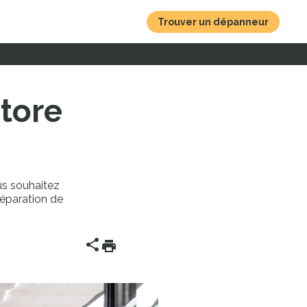
Trouver un dépanneur
store
us souhaitez
réparation de
Partager
Imprimer