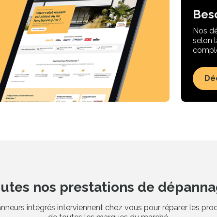
Bes
Nos dé
selon 
comple
Dé
utes nos prestations de dépann
neurs intégrés interviennent chez vous pour réparer les produ