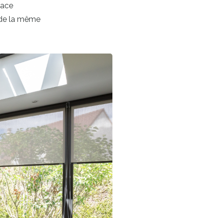
lace
s de la même