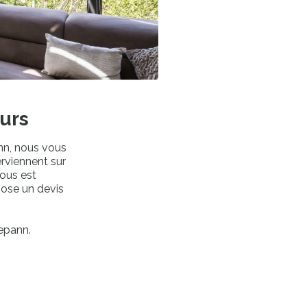
eurs
nn, nous vous
Fermer
erviennent sur
vous est
tion
pose un devis
 vous
depann.
Ma position