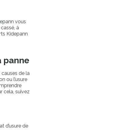
idepann vous
 cassé, à
erts Kidepann
la panne
s causes de la
n ou l’usure
comprendre
ur cela, suivez
tat d’usure de