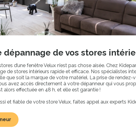
e dépannage de vos stores intéri
tores d’une fenêtre Velux n’est pas chose aisée. Chez Kidepa
de stores intérieurs rapide et efficace. Nos spécialistes int
elle que soit la marque de votre matériel. La prise de rendez-
sissez le code postal du lieu d’interven
ous avez accès directement à votre dépanneur qui vous pro
 vous proposer les professionnels les plus proches de chez
t alors effectuée en 48 h, et elle est garantie !
i et fiable de votre store Velux, faites appel aux experts Ki
Valider ma localisation
nneur
3 raisons de choisir Kidepann