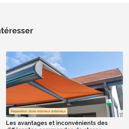
ntéresser
es
Trouvez un dépanneur dans votre
95% des client
uits
ville, partout en France
cas rés
Réparation store interieur exterieur
Les avantages et inconvénients des