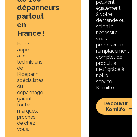
peuvent
dépanneurs
également,
à votre
partout
demande ou
en
selon la
France !
nécessité,
vous
Faites
proposer un
appel
remplacement
aux
complet de
techniciens
produit à
de
neuf grâce à
Kidepann,
notre
spécialistes
service
du
Komilfo.
dépannage,
garanti
Découvrir
toutes
Komilfo
marques,
proches
de chez
vous.