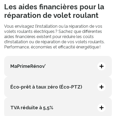
Les aides financières pour la
réparation de volet roulant
Vous envisagez l’installation ou la réparation de vos
volets roulants électriques ? Sachez que différentes
aides financières existent pour réduire les coûts
d’installation ou de réparation de vos volets roulants.
Performance, économies et efficacité énergétique !
MaPrimeRénov’
Ma PrimeRénov’ est une subvention de l'État pour
financer la rénovation énergétique, y compris
Éco-prêt à taux zéro (Éco-PTZ)
l’installation de volets roulants performants, sous
conditions de revenus et de gains énergétiques.
Les travaux sont réalisés par un professionnel
L’éco-prêt à taux zéro est un prêt sans intérêts
RGE.
pouvant atteindre 50 000 € pour un ensemble de
TVA réduite à 5,5%
travaux énergétiques, incluant le remplacement
de volets roulants.