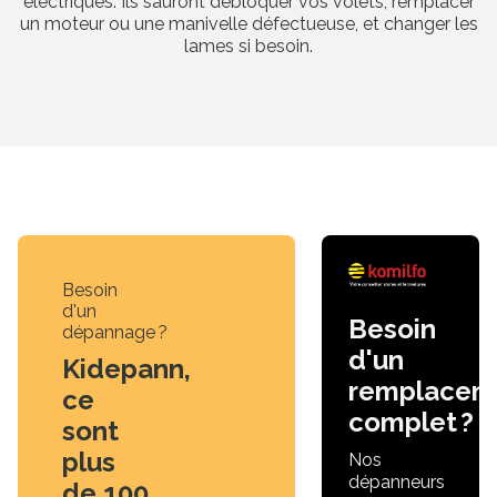
électriques. Ils sauront débloquer vos volets, remplacer
un moteur ou une manivelle défectueuse, et changer les
lames si besoin.
Besoin
d'un
Besoin
dépannage ?
d'un
Kidepann,
remplacem
ce
complet ?
sont
plus
Nos
dépanneurs
de 100