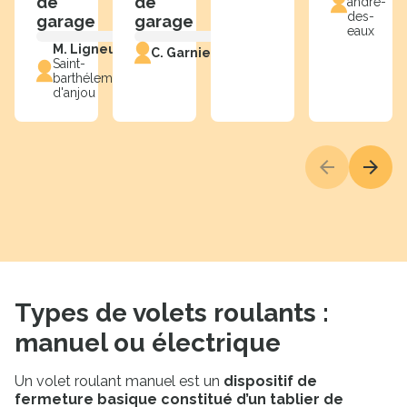
de
de
andré-
des-
garage
garage
eaux
M. Ligneul
C. Garnier
Saint-
barthélemy-
d'anjou
Précédent
Suiva
Types de volets roulants :
manuel ou électrique
Un volet roulant manuel est un
dispositif de
fermeture basique constitué d’un tablier de