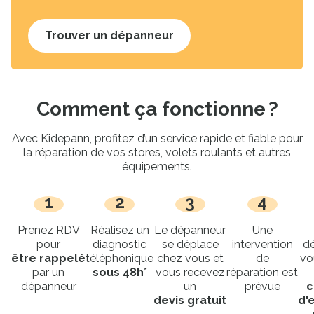
Trouver un dépanneur
Comment ça fonctionne ?
Avec Kidepann, profitez d’un service rapide et fiable pour
la réparation de vos stores, volets roulants et autres
équipements.
1
2
3
4
Prenez RDV
Réalisez un
Le dépanneur
Une
pour
diagnostic
se déplace
intervention
d
être rappelé
téléphonique
chez vous et
de
vo
par un
sous 48h
*
vous recevez
réparation est
dépanneur
un
prévue
c
devis gratuit
d'