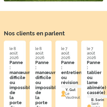
Nos clients en parlent
le 8
le 8
le 7
le 7
août
août
août
août
2026
2026
2026
2026
Panne
Panne
Panne
Panne
:
:
:
:
manœuvre
manœuvre
entretien
tablier
difficile
difficile
ou
ou
ou
ou
révision
lame
impossible
impossible
abîmé(e)
Y. Gut
de
de
cassé(e)
Le
la
la
Vaudreuil
B. Sorin
porte
porte
Saint-