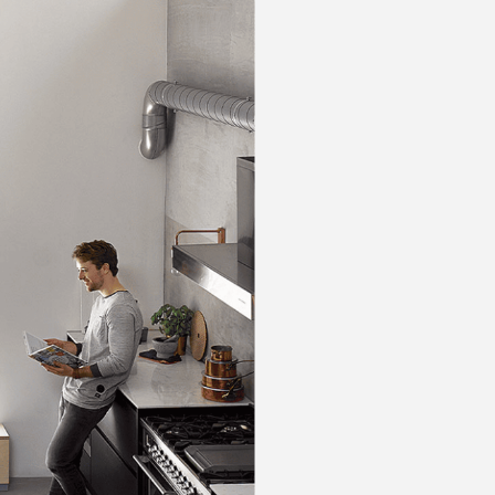
Fermer
tion
 vous
Ma position