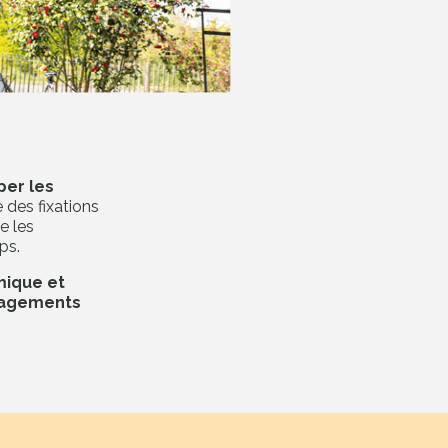
per les
 des fixations
e les
ps.
mique et
nagements