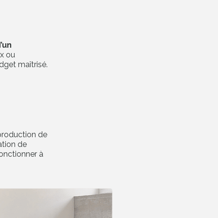
’un
ux ou
get maîtrisé.
 production de
ation de
fonctionner à