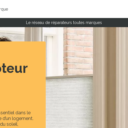
rque
Le réseau de réparateurs toutes marques
oteur
ssentiel dans le
e d’un logement.
du soleil,