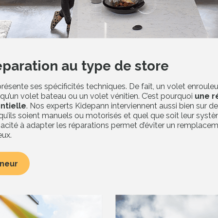
Valider ma localisation
3 raisons de choisir Kidepann
éparation au type de store
ésente ses spécificités techniques. De fait, un volet enrouleu
qu’un volet bateau ou un volet vénitien. C’est pourquoi
une r
es
Trouvez un dépanneur dans votre
95% des client
ntielle
. Nos experts Kidepann interviennent aussi bien sur de
uits
ville, partout en France
cas rés
, qu’ils soient manuels ou motorisés et quel que soit leur syst
apacité à adapter les réparations permet d’éviter un remplacem
eux.
nneur