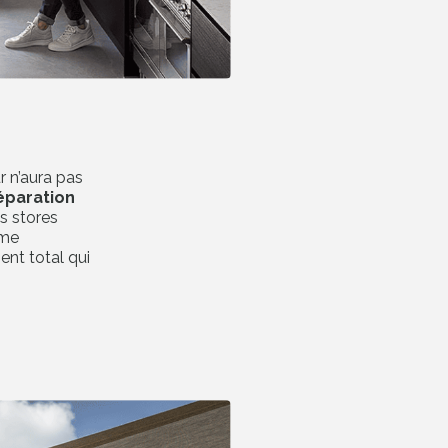
r n’aura pas
éparation
s satisfaits, 80% des
s stores
olus au 1er RDV
ème
ent total qui