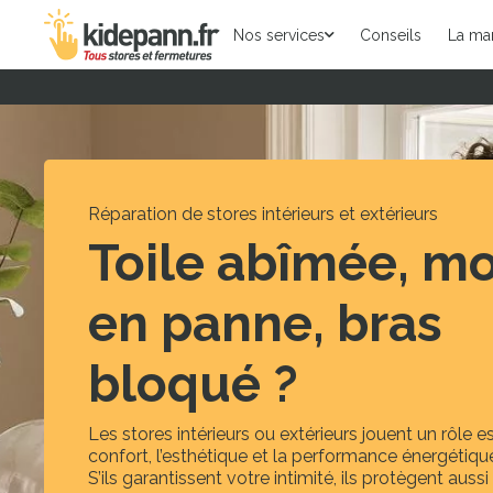
Nos services
Conseils
La ma
Réparation de stores intérieurs et extérieurs
Toile abîmée, m
en panne, bras
bloqué ?
Les stores intérieurs ou extérieurs jouent un rôle e
confort, l’esthétique et la performance énergétiqu
S’ils garantissent votre intimité, ils protègent aussi 