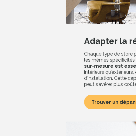
Adapter la r
Chaque type de store pr
les mêmes spécificités 
Réparations tout
sur-mesure est esse
marques, tous prod
intérieurs qu’extérieurs
d’installation. Cette c
peut s’avérer plus coût
Trouver un dépa