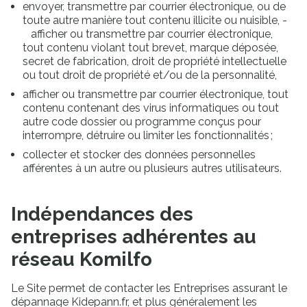
envoyer, transmettre par courrier électronique, ou de
Fermer
toute autre manière tout contenu illicite ou nuisible, -
Saisissez le code postal du
afficher ou transmettre par courrier électronique,
tout contenu violant tout brevet, marque déposée,
lieu d’intervention
secret de fabrication, droit de propriété intellectuelle
Pour vous proposer les professionnels les
ou tout droit de propriété et/ou de la personnalité,
plus proches de chez vous
afficher ou transmettre par courrier électronique, tout
Votre code postal
contenu contenant des virus informatiques ou tout
Ma posit
autre code dossier ou programme conçus pour
Valider ma localisation
interrompre, détruire ou limiter les fonctionnalités ;
collecter et stocker des données personnelles
afférentes à un autre ou plusieurs autres utilisateurs.
Indépendances des
entreprises adhérentes au
réseau Komilfo
Le Site permet de contacter les Entreprises assurant le
dépannage Kidepann.fr, et plus généralement les