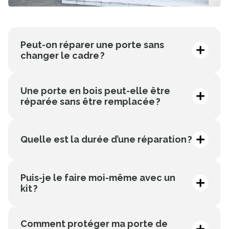
Peut-on réparer une porte sans
changer le cadre ?
Oui, si l’huisserie n’est pas endommagée
structurellement.
Une porte en bois peut-elle être
réparée sans être remplacée ?
Oui, avec de la pâte à bois, du ponçage et une
bonne peinture.
Quelle est la durée d’une réparation ?
Entre 1h et 3h selon le type de porte et la
complexité.
Puis-je le faire moi-même avec un
kit ?
Il vaut mieux faire appel à un professionnel pour
ne pas risquer de créer des problèmes au niveau
Comment protéger ma porte de