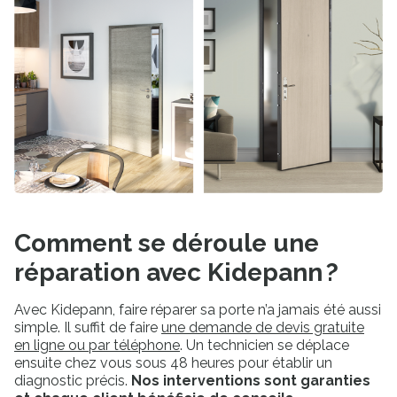
Saisissez le code postal du lieu
Comment se déroule une
d’intervention
réparation avec Kidepann ?
Pour vous proposer les professionnels les plus
proches de chez vous
Votre code postal
Avec Kidepann, faire réparer sa porte n’a jamais été aussi
simple. Il suffit de faire
une demande de devis gratuite
M
en ligne ou par téléphone
. Un technicien se déplace
Valider ma localisation
ensuite chez vous sous 48 heures pour établir un
diagnostic précis.
Nos interventions sont garanties