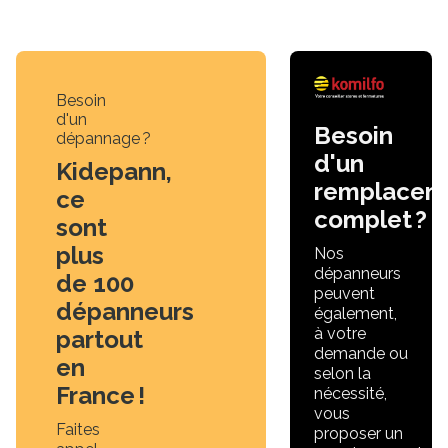
Besoin
d'un
Besoin
dépannage ?
d'un
Kidepann,
remplacem
ce
complet ?
sont
plus
Nos
dépanneurs
de 100
peuvent
dépanneurs
également,
à votre
partout
demande ou
en
selon la
France !
nécessité,
vous
Faites
proposer un