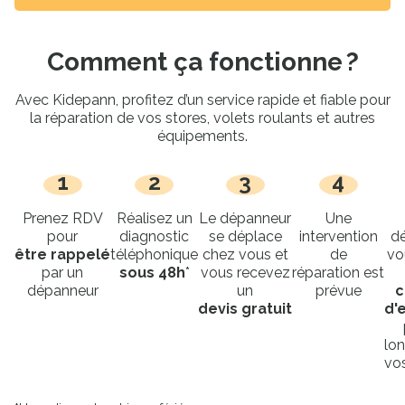
Comment ça fonctionne ?
Avec Kidepann, profitez d’un service rapide et fiable pour
la réparation de vos stores, volets roulants et autres
équipements.
1
2
3
4
Prenez RDV
Réalisez un
Le dépanneur
Une
pour
diagnostic
se déplace
intervention
d
être rappelé
téléphonique
chez vous et
de
vo
par un
sous 48h
*
vous recevez
réparation est
dépanneur
un
prévue
c
devis gratuit
d'
lon
vos