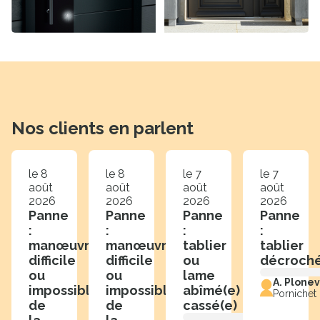
Nos clients en parlent
le 8
le 8
le 7
le 7
août
août
août
août
2026
2026
2026
2026
Panne
Panne
Panne
Panne
:
:
:
:
manœuvre
manœuvre
tablier
tablier
difficile
difficile
ou
décroch
ou
ou
lame
A. Plone
impossible
impossible
abîmé(e)
Pornichet
de
de
cassé(e)