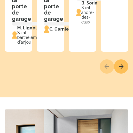
la
la
B. Sorin
porte
porte
Saint-
de
de
andré-
des-
garage
garage
eaux
M. Ligneul
C. Garnier
Saint-
barthélemy-
d'anjou
Précédent
Suiva