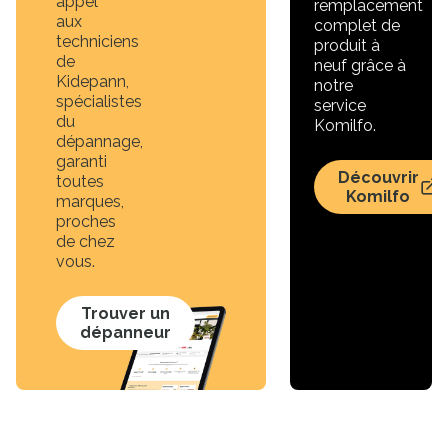
appel
remplacement
aux
complet de
techniciens
produit à
de
neuf grâce à
Kidepann,
notre
spécialistes
service
du
Komilfo.
dépannage,
garanti
Découvrir
toutes
Komilfo
marques,
proches
de chez
vous.
Trouver un
dépanneur