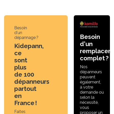
Besoin
d'un
Besoin
dépannage ?
d'un
Kidepann,
remplacem
ce
complet ?
sont
plus
Nos
dépanneurs
de 100
peuvent
dépanneurs
également,
à votre
partout
demande ou
en
selon la
France !
nécessité,
vous
Faites
proposer un