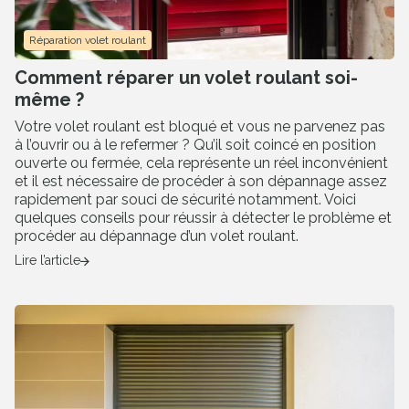
Réparation volet roulant
Comment réparer un volet roulant soi-
même ?
Fermer
Votre volet roulant est bloqué et vous ne parvenez pas
Saisissez le code postal du
à l’ouvrir ou à le refermer ? Qu’il soit coincé en position
ouverte ou fermée, cela représente un réel inconvénient
lieu d’intervention
et il est nécessaire de procéder à son dépannage assez
Pour vous proposer les professionnels les
rapidement par souci de sécurité notamment. Voici
plus proches de chez vous
quelques conseils pour réussir à détecter le problème et
Votre code postal
procéder au dépannage d’un volet roulant.
Ma posit
Lire l’article
Valider ma localisation