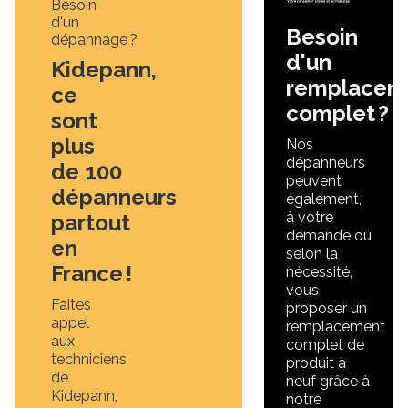
Besoin
d'un
Besoin
dépannage ?
d'un
Kidepann,
remplacem
ce
complet ?
sont
plus
Nos
dépanneurs
de 100
peuvent
dépanneurs
également,
à votre
partout
demande ou
en
selon la
France !
nécessité,
vous
Faites
proposer un
appel
remplacement
aux
complet de
techniciens
produit à
de
neuf grâce à
Kidepann,
notre