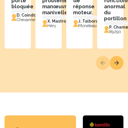
porte
problème
de
fonctio
bloquée
manœuvre
réponse
anormal
manivelle
moteur.
du
D. Coindoz
portillon
Chevannes
X. Mastroianni
J. Talbordet
Héry
Moneteau
P. Chame
89290
Précédent
Suiva