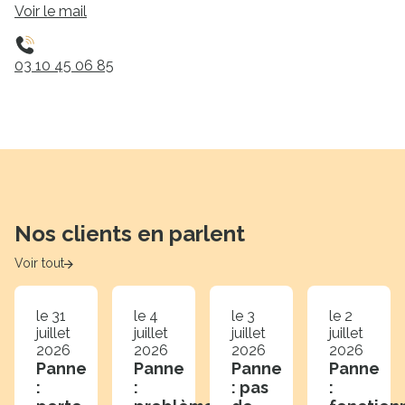
Voir le mail
03 10 45 06 85
Nos clients en parlent
Voir tout
le 31
le 4
le 3
le 2
juillet
juillet
juillet
juillet
2026
2026
2026
2026
Panne
Panne
Panne
Panne
:
:
: pas
: