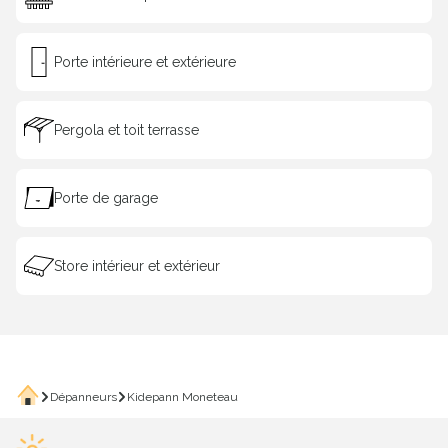
Porte intérieure et extérieure
Pergola et toit terrasse
Porte de garage
Store intérieur et extérieur
Saisissez le code postal du 
Pour vous proposer les professionnels les
Votre code postal
Accueil
Dépanneurs
Kidepann Moneteau
Valider ma localis