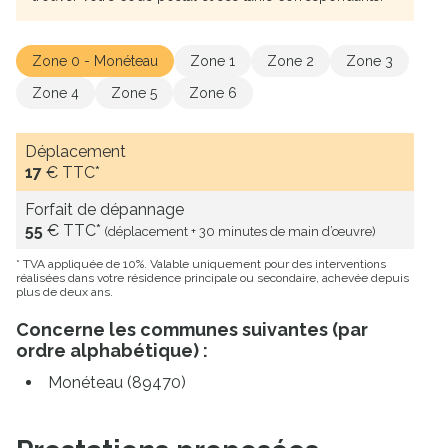
Zone 0 - Monéteau
Zone 1
Zone 2
Zone 3
Zone 4
Zone 5
Zone 6
Déplacement
17
€ TTC*
Forfait de dépannage
55
€ TTC*
(déplacement + 30 minutes de main d’œuvre)
* TVA appliquée de 10%. Valable uniquement pour des interventions
réalisées dans votre résidence principale ou secondaire, achevée depuis
plus de deux ans.
Concerne les communes suivantes (par
ordre alphabétique) :
Monéteau (89470)