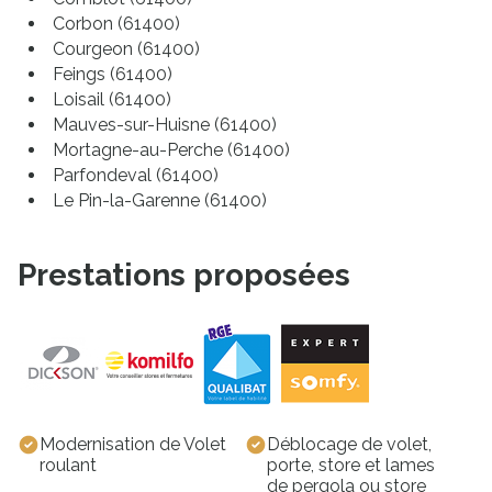
Corbon (61400)
Courgeon (61400)
Feings (61400)
Loisail (61400)
Mauves-sur-Huisne (61400)
Mortagne-au-Perche (61400)
Parfondeval (61400)
Le Pin-la-Garenne (61400)
Réveillon (61400)
Saint-Denis-sur-Huisne (61400)
Prestations proposées
Saint-Hilaire-le-Châtel (61400)
Saint-Langis-lès-Mortagne (61400)
Saint-Mard-de-Réno (61400)
Villiers-sous-Mortagne (61400)
Belforêt-en-Perche (61400)
Bazoches-sur-Hoëne (61560)
Boëcé (61560)
Modernisation de Volet
Déblocage de volet,
Champeaux-sur-Sarthe (61560)
roulant
porte, store et lames
Courgeoût (61560)
de pergola ou store