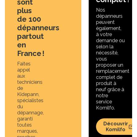
sont
plus
Nos
dépanneurs
de 100
peuvent
dépanneurs
également,
à votre
partout
demande ou
en
selon la
France !
nécessité,
vous
Faites
proposer un
appel
remplacement
aux
complet de
techniciens
produit à
de
neuf grâce à
Kidepann,
notre
spécialistes
service
du
Komilfo.
dépannage,
garanti
Découvrir
toutes
Komilfo
marques,