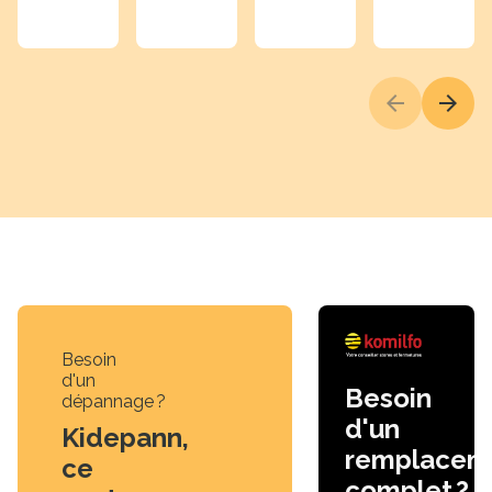
Précédent
Suiva
Besoin
d'un
Besoin
dépannage ?
d'un
Kidepann,
remplacem
ce
complet ?