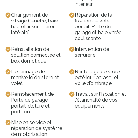
La Mesnière (61560)
intérieur
Saint-Aubin-de-Courteraie (61560)
Changement de
Réparation de la
Saint-Germain-de-Martigny (61560)
vitrage (fenêtre, baie,
fixation de volet,
Saint-Ouen-de-Sécherouvre (61560)
hublot, insert, paroi
portail, Porte de
latérale)
garage et baie vitrée
coulissante
Réinstallation de
Intervention de
solution connectée et
serrurerie
box domotique
Dépannage de
Rentoilage de store
manivelle de store et
extérieur, parasol et
volet
voile d'ombrage
Remplacement de
Travail sur l'isolation et
Porte de garage,
l'étanchéité de vos
portail, clôture et
équipements
portillon
Mise en service et
réparation de système
de motorisation