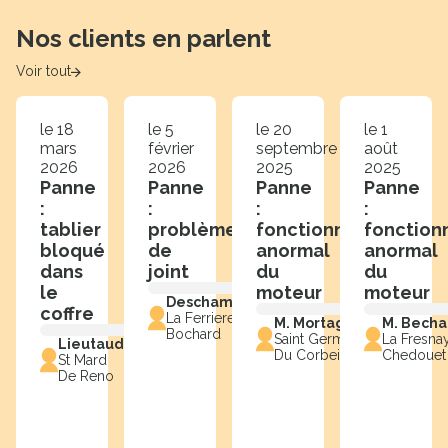
Nos clients en parlent
Voir tout
le 18
le 5
le 20
le 1
mars
février
septembre
août
2026
2026
2025
2025
Panne
Panne
Panne
Panne
:
:
:
:
tablier
problème
fonctionnement
fonctio
bloqué
de
anormal
anormal
dans
joint
du
du
le
moteur
moteur
Deschamps
coffre
La Ferriere
M. Mortagne
M. Bech
Bochard
Saint Germain
La Fresna
Lieutaud
Du Corbeis
Chedouet
St Mard
De Reno