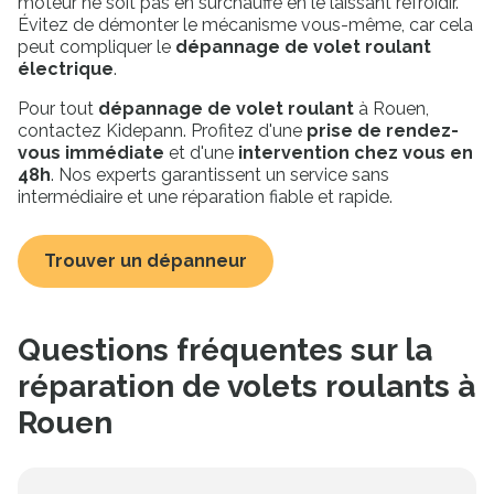
moteur ne soit pas en surchauffe en le laissant refroidir.
Évitez de démonter le mécanisme vous-même, car cela
peut compliquer le
dépannage de volet roulant
électrique
.
Pour tout
dépannage de volet roulant
à Rouen,
contactez Kidepann. Profitez d'une
prise de rendez-
vous immédiate
et d'une
intervention chez vous en
48h
. Nos experts garantissent un service sans
intermédiaire et une réparation fiable et rapide.
Trouver un dépanneur
Questions fréquentes sur la
Saisissez le code postal du lieu
réparation de volets roulants à
d’intervention
Pour vous proposer les professionnels les plus
Rouen
proches de chez vous
Votre code postal
M