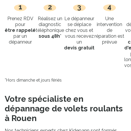
1
2
3
4
Prenez RDV
Réalisez un
Le dépanneur
Une
pour
diagnostic
se déplace
intervention
d
être rappelé
téléphonique
chez vous et
de
vo
par un
sous 48h
*
vous recevez
réparation est
dépanneur
un
prévue
c
devis gratuit
d'
lon
vos
*Hors dimanche et jours fériés
Votre spécialiste en
dépannage de volets roulants
à Rouen
Nos techniciens experts chez Kidepann sont formés