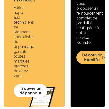
vous
Faites
proposer un
appel
remplacement
aux
complet de
techniciens
produit à
de
neuf grâce à
Kidepann,
notre
spécialistes
service
du
Komilfo.
dépannage,
garanti
Découvrir
toutes
Komilfo
marques,
proches
de chez
vous.
Trouver un
dépanneur