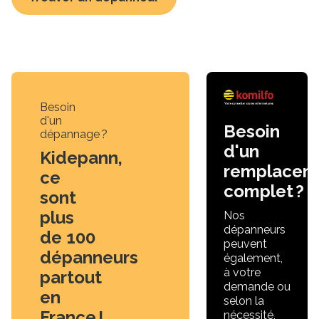
Besoin
d'un
Besoin
dépannage ?
d'un
Kidepann,
remplacem
ce
complet ?
sont
plus
Nos
dépanneurs
de 100
peuvent
dépanneurs
également,
à votre
partout
demande ou
en
selon la
France !
nécessité,